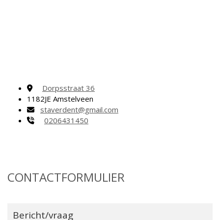
Dorpsstraat 36

1182JE Amstelveen
staverdent@gmail.com

0206431450

CONTACTFORMULIER