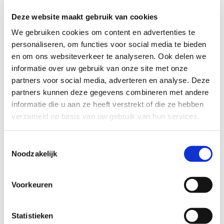
Typ hier tekst
Deze website maakt gebruik van cookies
We gebruiken cookies om content en advertenties te
personaliseren, om functies voor social media te bieden
en om ons websiteverkeer te analyseren. Ook delen we
Onze Openingstijden
informatie over uw gebruik van onze site met onze
partners voor social media, adverteren en analyse. Deze
Ons laboratorium is van 20/07/26 tot en
partners kunnen deze gegevens combineren met andere
met 24/07/26 gesloten.
informatie die u aan ze heeft verstrekt of die ze hebben
verzameld op basis van uw gebruik van hun services.
Van 27/07/26 t/m 07/08/26 zijn wij beperkt
geopend op maandag, dinsdag en
donderdag. Wij kunnen in deze periode
Toestemmingsselectie
helaas geen reparaties van particulieren
Noodzakelijk
aannemen.
alleen op
Voorkeuren
afspraak
Maandag t/m Donderdag
van
09:00-
Statistieken
17:00