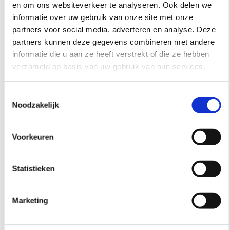
en om ons websiteverkeer te analyseren. Ook delen we
bekend staat om haar producten binnen de
informatie over uw gebruik van onze site met onze
implantologie en cadcam.
partners voor social media, adverteren en analyse. Deze
Wij verwerken diverse types implantaten o.a.
partners kunnen deze gegevens combineren met andere
Branemark, Biomet, Straumann ITI, Camlog, Astra,
informatie die u aan ze heeft verstrekt of die ze hebben
Thommen, Dentsply/Friadent, Zimmer/Implacom.
verzameld op basis van uw gebruik van hun services.
EN DAARNAAST.....
Toestemmingsselectie
Noodzakelijk
maken wij ook de reguliere producten als o.a.
stabilisatiesplinten, nightguards, gebitsbeschermers,
Voorkeuren
bleeklepels, spalken en MRA's,
Statistieken
Marketing