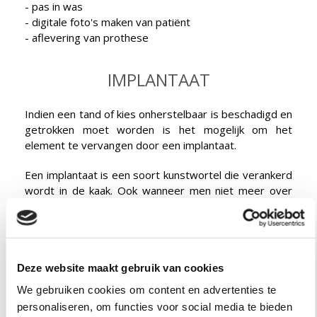
- pas in was
- digitale foto's maken van patiënt
- aflevering van prothese
IMPLANTAAT
Indien een tand of kies onherstelbaar is beschadigd en
getrokken moet worden is het mogelijk om het
element te vervangen door een implantaat.
Een implantaat is een soort kunstwortel die verankerd
wordt in de kaak. Ook wanneer men niet meer over
tanden en kiezen beschikt is het mogelijk een
prothese op implantaten te vervaardigen.
Staverdent heeft zich vanaf het begin gespecialiseerd
in het vervaardigen van werkstukken op implantaten
Deze website maakt gebruik van cookies
en heeft daarmee een rijke ervaring opgebouwd in de
We gebruiken cookies om content en advertenties te
meest voorkomende implantatietechnieken. Wij
personaliseren, om functies voor social media te bieden
werken nauw samen met de firma Straumann, die